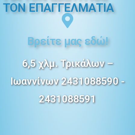
ΤΟΝ ΕΠΑΓΓΕΛMΑΤΙΑ
Βρείτε μας εδώ!
6,5 χλμ. Τρικάλων –
Ιωαννίνων 2431088590 -
2431088591