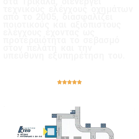
στα Τρίκαλα, διενεργεί
τεχνικούς ελέγχους οχημάτων
από το 2005, διασφαλίζει
ποιοτικούς και αξιόπιστους
ελέγχους έχοντας ως
προτεραιότητα το σεβασμό
στον πελάτη και την
υπεύθυνη εξυπηρέτηση του.