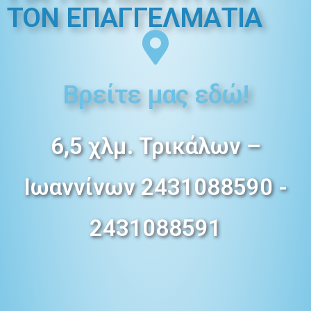
ΤΟΝ ΕΠΑΓΓΕΛMΑΤΙΑ
Βρείτε μας εδώ!
6,5 χλμ. Τρικάλων –
Ιωαννίνων 2431088590 -
2431088591