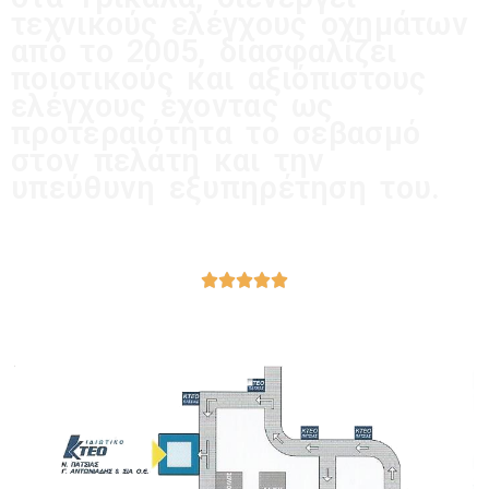
τεχνικούς ελέγχους οχημάτων
από το 2005, διασφαλίζει
ποιοτικούς και αξιόπιστους
ελέγχους έχοντας ως
προτεραιότητα το σεβασμό
στον πελάτη και την
υπεύθυνη εξυπηρέτηση του.