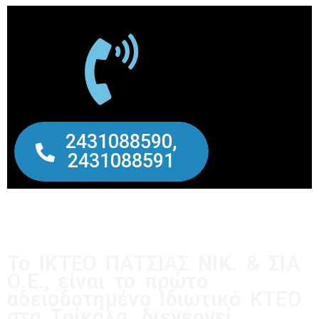
2431088590,
2431088591
Το ΙΚΤΕΟ ΠΑΤΣΙΑΣ ΝΙΚ. & ΣΙΑ
Ο.Ε., είναι το πρώτο
αδειοδοτημένο Ιδιωτικό ΚΤΕΟ
στα Τρίκαλα, διενεργεί