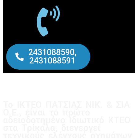
2431088590,
2431088591
Το ΙΚΤΕΟ ΠΑΤΣΙΑΣ ΝΙΚ. & ΣΙΑ
Ο.Ε., είναι το πρώτο
αδειοδοτημένο Ιδιωτικό ΚΤΕΟ
στα Τρίκαλα, διενεργεί
τεχνικούς ελέγχους οχημάτων