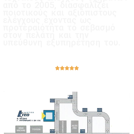
από το 2005, διασφαλίζει
ποιοτικούς και αξιόπιστους
ελέγχους έχοντας ως
προτεραιότητα το σεβασμό
στον πελάτη και την
υπεύθυνη εξυπηρέτηση του.