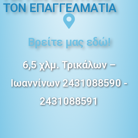
ΤΟΝ ΕΠΑΓΓΕΛMΑΤΙΑ
Βρείτε μας εδώ!
6,5 χλμ. Τρικάλων –
Ιωαννίνων 2431088590 -
2431088591