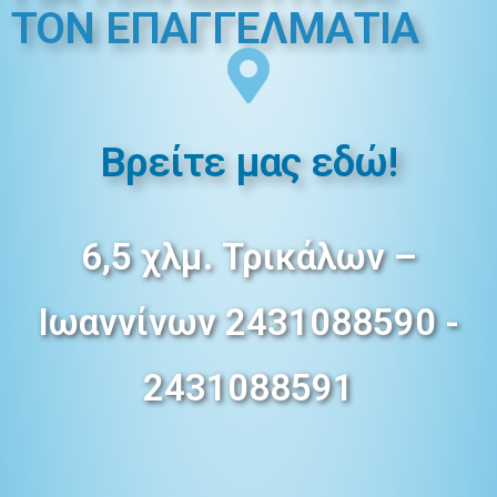
ΤΟΝ ΕΠΑΓΓΕΛMΑΤΙΑ
Βρείτε μας εδώ!
6,5 χλμ. Τρικάλων –
Ιωαννίνων 2431088590 -
2431088591