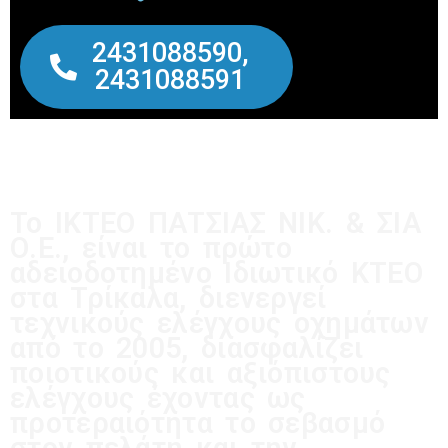
2431088590,
2431088591
Το ΙΚΤΕΟ ΠΑΤΣΙΑΣ ΝΙΚ. & ΣΙΑ
Ο.Ε., είναι το πρώτο
αδειοδοτημένο Ιδιωτικό ΚΤΕΟ
στα Τρίκαλα, διενεργεί
τεχνικούς ελέγχους οχημάτων
από το 2005, διασφαλίζει
ποιοτικούς και αξιόπιστους
ελέγχους έχοντας ως
προτεραιότητα το σεβασμό