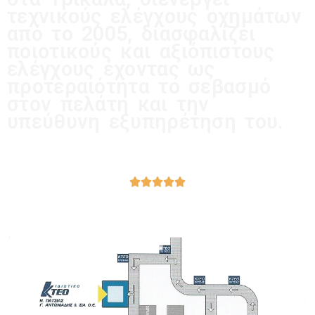
τεχνικούς ελέγχους οχημάτων
από το 2005, διασφαλίζει
ποιοτικούς και αξιόπιστους
ελέγχους έχοντας ως
προτεραιότητα το σεβασμό
στον πελάτη και την
υπεύθυνη εξυπηρέτηση του.