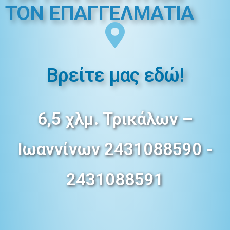
ΤΟΝ ΕΠΑΓΓΕΛMΑΤΙΑ
Βρείτε μας εδώ!
6,5 χλμ. Τρικάλων –
Ιωαννίνων 2431088590 -
2431088591