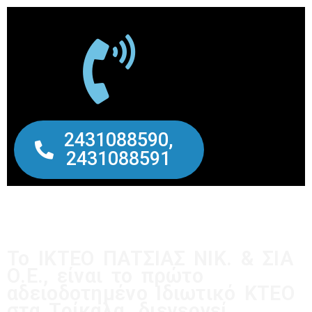
2431088590,
2431088591
Το ΙΚΤΕΟ ΠΑΤΣΙΑΣ ΝΙΚ. & ΣΙΑ
Ο.Ε., είναι το πρώτο
αδειοδοτημένο Ιδιωτικό ΚΤΕΟ
στα Τρίκαλα, διενεργεί