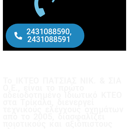
2431088590,
2431088591
Το ΙΚΤΕΟ ΠΑΤΣΙΑΣ ΝΙΚ. & ΣΙΑ
Ο.Ε., είναι το πρώτο
αδειοδοτημένο Ιδιωτικό ΚΤΕΟ
στα Τρίκαλα, διενεργεί
τεχνικούς ελέγχους οχημάτων
από το 2005, διασφαλίζει
ποιοτικούς και αξιόπιστους