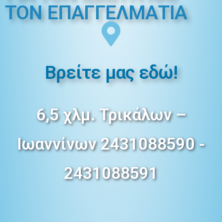
ΤΟΝ ΕΠΑΓΓΕΛMΑΤΙΑ
Βρείτε μας εδώ!
6,5 χλμ. Τρικάλων –
Ιωαννίνων 2431088590 -
2431088591