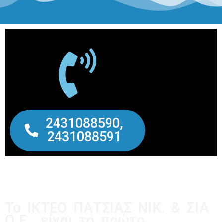
2431088590,
2431088591
Το ΙΚΤΕΟ ΠΑΤΣΙΑΣ ΝΙΚ. & ΣΙΑ
Ο.Ε., είναι το πρώτο