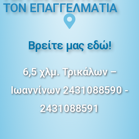
ΤΟΝ ΕΠΑΓΓΕΛMΑΤΙΑ
Βρείτε μας εδώ!
6,5 χλμ. Τρικάλων –
Ιωαννίνων 2431088590 -
2431088591