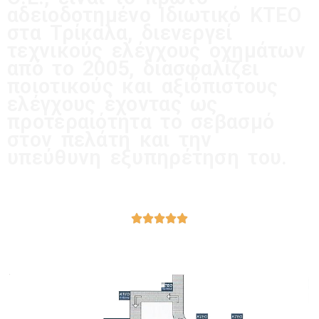
αδειοδοτημένο Ιδιωτικό ΚΤΕΟ
στα Τρίκαλα, διενεργεί
τεχνικούς ελέγχους οχημάτων
από το 2005, διασφαλίζει
ποιοτικούς και αξιόπιστους
ελέγχους έχοντας ως
προτεραιότητα το σεβασμό
στον πελάτη και την
υπεύθυνη εξυπηρέτηση του.