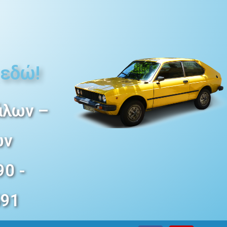
 εδώ!
άλων –
ων
0 -
591