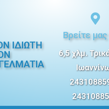
Βρείτε μας
ΟΝ ΙΔΙΩΤΗ
6,5 χλμ. Τρικ
ΤΟΝ
ΓΕΛMΑΤΙΑ
Ιωαννίν
243108859
2431088